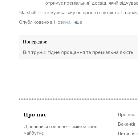
отримує преміальний досвід, який відчува
Marshall — це музика, яку не просто слухають. Її прож
Опубліковано в
Новини
,
Інше
Навігація
Попередня:
записів
Віп труни: гідне прощання та преміальна якість
Про нас
Про нас
Вакансії
Дізнавайся головне – змінюй своє
майбутнє.
Питання т