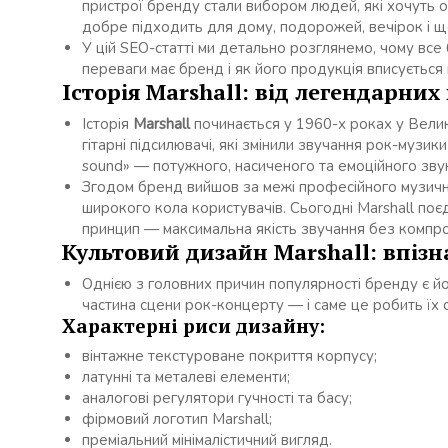
пристрої бренду стали вибором людей, які хочуть 
добре підходить для дому, подорожей, вечірок і 
У цій SEO-статті ми детально розглянемо, чому все
переваги має бренд і як його продукція вписується 
Історія Marshall: від легендарних
Історія
Marshall
починається у 1960-х роках у Велик
гітарні підсилювачі, які змінили звучання рок-музи
sound» — потужного, насиченого та емоційного зву
Згодом бренд вийшов за межі професійного музичн
широкого кола користувачів. Сьогодні Marshall поєд
принцип — максимальна якість звучання без компром
Культовий дизайн Marshall: впізн
Однією з головних причин популярності бренду є й
частина сцени рок-концерту — і саме це робить їх 
Характерні риси дизайну:
вінтажне текстуроване покриття корпусу;
латунні та металеві елементи;
аналогові регулятори гучності та басу;
фірмовий логотип Marshall;
преміальний мінімалістичний вигляд.