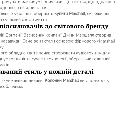
отримувати максимум від музики. Це техніка, що однаково
щоденного використання.
 більше українців обирають
купити Marshall
, які ключові
в сучасний спосіб життя.
 підсилювачів до світового бренду
ій Британії. Засновник компанії Джим Маршалл створив
ки назавжди. Саме вони стали основою фірмового «Marshall
ку.
ого обладнання та почав створювати аудіотехніку для
нує традиції та сучасні технології, зберігаючи головний
ісів.
аваний стиль у кожній деталі
ого унікальний дизайн.
Колонки Marshall
виглядають як
особливими.