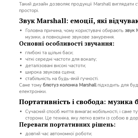
Такий дизайн дозволяє продукції Marshall виглядати сти
просторі.
Звук Marshall: емоції, які відчув
Головна причина, чому користувачі обирають
звук M
музики, а повноцінне звукове занурення.
Основні особливості звучання:
глибокі та щільні баси;
чіткі середні частоти для вокалу;
деталізовані високі частоти;
широка звукова сцена;
стабільність на будь-якій гучності.
Саме тому
блютуз колонка Marshall
підходить для буд
електроніки.
Портативність і свобода: музика 
Сучасний спосіб життя вимагає мобільності, і саме т
сторони. Це техніка, яку легко взяти із собою в дор
Переваги портативних рішень:
довгий час автономної роботи;