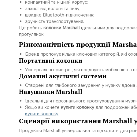
компактний та міцний корпус;
захист від вологи та пилу;
швидке Bluetooth-підключення;
зручність транспортування.
Це робить
колонки Marshall
ідеальними для подорожей
прогулянок.
Різноманітність продукції Marsha
Бренд пропонує кілька ключових категорій, які охо
Портативні колонки
Універсальні пристрої, які поєднують мобільність 
Домашні акустичні системи
Створені для глибокого занурення у музику вдома 
Навушники Marshall
Ідеальні для персонального прослуховування музик
Якщо ви хочете
купити колонку
для подорожей або 
купити колонку
.
Сценарії використання Marshall 
Продукція Marshall універсальна та підходить для різн