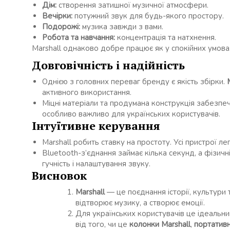
Дім:
створення затишної музичної атмосфери.
Вечірки:
потужний звук для будь-якого простору.
Подорожі:
музика завжди з вами.
Робота та навчання:
концентрація та натхнення.
Marshall однаково добре працює як у спокійних умовах
Довговічність і надійність
Однією з головних переваг бренду є якість збірки.
активного використання.
Міцні матеріали та продумана конструкція забезпеч
особливо важливо для українських користувачів.
Інтуїтивне керування
Marshall робить ставку на простоту. Усі пристрої л
Bluetooth-з’єднання займає кілька секунд, а фізи
гучність і налаштування звуку.
Висновок
Marshall
— це поєднання історії, культури 
відтворює музику, а створює емоції.
Для українських користувачів це ідеальни
від того, чи це
колонки Marshall
,
портативн