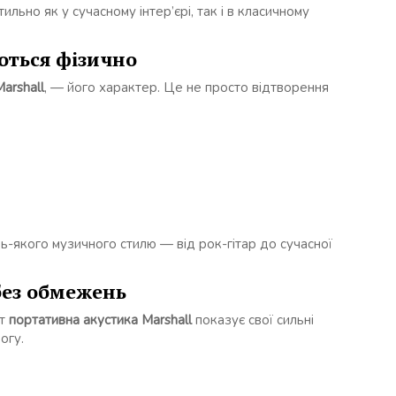
льно як у сучасному інтер’єрі, так і в класичному
аються фізично
arshall
, — його характер. Це не просто відтворення
ь-якого музичного стилю — від рок-гітар до сучасної
без обмежень
ут
портативна акустика Marshall
показує свої сильні
огу.