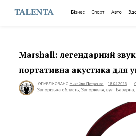
Skip
to
TALENTA
Бізнес
Спорт
Авто
Здо
content
Marshall: легендарний звук
портативна акустика для у
ОПУБЛІКОВАНО
Михайло Петренко
18.04.2026
Запорізька область, Запоріжжя, вул. Базарна,